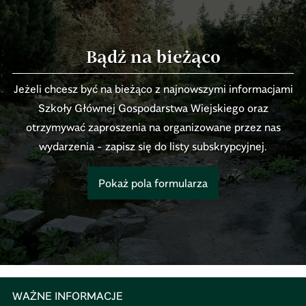
Bądź na bieżąco
Jeżeli chcesz być na bieżąco z najnowszymi informacjami
Szkoły Głównej Gospodarstwa Wiejskiego oraz
otrzymywać zaproszenia na organizowane przez nas
wydarzenia - zapisz się do listy subskrypcyjnej.
Pokaż pola formularza
*
Pola wymagane są oznaczone gwiazdką
.
E-MAIL
IMIĘ
NAZWISKO
REDAKCJA
TELEFON
MIASTO
STRONA INTERNETOWA
TYP MEDIUM
Jestem świadomy/a, że:
*
Wyrażam zgodę na przetwarzanie moich danych
*
*
osobowych przez Szkołę Główną Gospodarstwa
1. Administratorem danych osobowych jest Szkoła
Wiejskiego w Warszawie w celu prowadzenia
Główna Gospodarstwa Wiejskiego w Warszawie
, ul.
działań skierowanych do mediów, w tym w
Nowoursynowska 166, 02-787 Warszawa.
WAŻNE INFORMACJE
szczególności: otrzymywania informacji
Subskrybuj