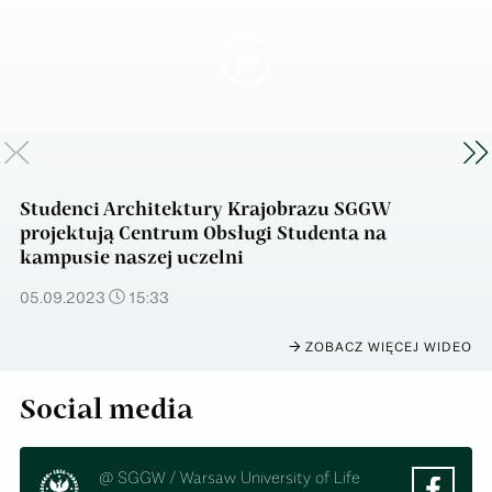
Poprzedni slajd
Na
Studenci Architektury Krajobrazu SGGW
projektują Centrum Obsługi Studenta na
kampusie naszej uczelni
O
0
Opis:
05.09.2023
15:33
ZOBACZ WIĘCEJ WIDEO
Social media
@ SGGW / Warsaw University of Life