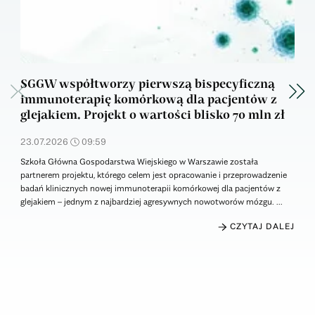
SGGW współtworzy pierwszą bispecyficzną
Kam
Poprzedni slajd
Nas
immunoterapię komórkową dla pacjentów z
Pol
glejakiem. Projekt o wartości blisko 70 mln zł
21.0
23.07.2026
09:59
Od 2
Wiej
Szkoła Główna Gospodarstwa Wiejskiego w Warszawie została
polsk
partnerem projektu, którego celem jest opracowanie i przeprowadzenie
debat
badań klinicznych nowej immunoterapii komórkowej dla pacjentów z
budow
glejakiem – jednym z najbardziej agresywnych nowotworów mózgu. ...
CZYTAJ DALEJ