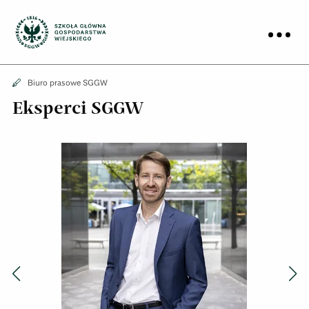
Biuro prasowe
Prz
Biuro prasowe
Biuro prasowe SGGW
Eksperci SGGW
Poprzedni slajd
Nas