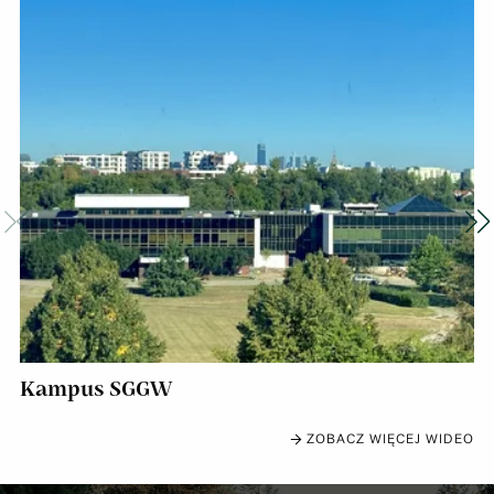
Poprzedni slajd
Na
Kampus SGGW
ZOBACZ WIĘCEJ WIDEO