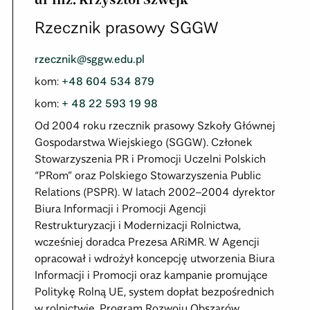
dr inż. Krzysztof Szwejk
Rzecznik prasowy SGGW
rzecznik@sggw.edu.pl
kom:
+48 604 534 879
kom
:
+ 48 22 593 19 98
Od 2004 roku rzecznik prasowy Szkoły Głównej
Gospodarstwa Wiejskiego (SGGW). Członek
Stowarzyszenia PR i Promocji Uczelni Polskich
“PRom” oraz Polskiego Stowarzyszenia Public
Relations (PSPR). W latach 2002–2004 dyrektor
Biura Informacji i Promocji Agencji
Restrukturyzacji i Modernizacji Rolnictwa,
wcześniej doradca Prezesa ARiMR. W Agencji
opracował i wdrożył koncepcję utworzenia Biura
Informacji i Promocji oraz kampanie promujące
Politykę Rolną UE, system dopłat bezpośrednich
w rolnictwie, Program Rozwoju Obszarów