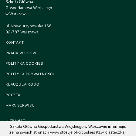
Szkoła Główna
Gospodarstwa Wiejskiego
w Warszawie
ul. Nowoursynowska 166
02-787 Warszawa
KONTAKT
PRACA W SGGW
POLITYKA COOKIES
POLITYKA PRYWATNOŚCI
KLAUZULA RODO
POCZTA
MAPA SERWISU
INTRANET
Szkoła Główna Gospodarstwa Wiejskiego w Warszawie informuje,
BIP
że na swoich stronach www stosuje pliki cookies (tzw. ciasteczka),