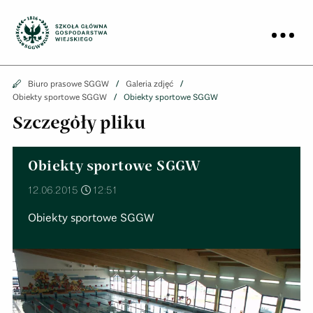
Biuro prasowe
Prz
Biuro prasowe
Biuro prasowe SGGW
Galeria zdjęć
Obiekty sportowe SGGW
Obiekty sportowe SGGW
Szczegóły pliku
Obiekty sportowe SGGW
12.06.2015
12:51
opis pliku
Obiekty sportowe SGGW