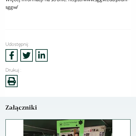
sggw/
Udostępnij:
Drukuj :
Załączniki