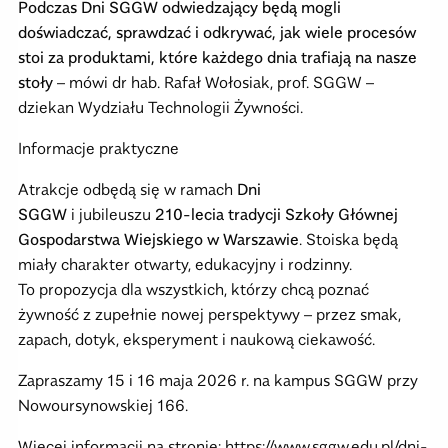
Podczas Dni SGGW odwiedzający będą mogli
doświadczać, sprawdzać i odkrywać, jak wiele procesów
stoi za produktami, które każdego dnia trafiają na nasze
stoły
– mówi dr hab. Rafał Wołosiak, prof. SGGW –
dziekan Wydziału Technologii Żywności.
Informacje praktyczne
Atrakcje odbędą się w ramach
Dni
SGGW
i jubileuszu
210-lecia tradycji Szkoły Głównej
Gospodarstwa Wiejskiego w Warszawie
. Stoiska będą
miały charakter otwarty, edukacyjny i rodzinny.
To propozycja dla wszystkich, którzy chcą poznać
żywność z zupełnie nowej perspektywy – przez smak,
zapach, dotyk, eksperyment i naukową ciekawość.
Zapraszamy 15 i 16 maja 2026 r. na kampus SGGW przy
Nowoursynowskiej 166.
Więcej informacji na stronie: https://www.sggw.edu.pl/dni-