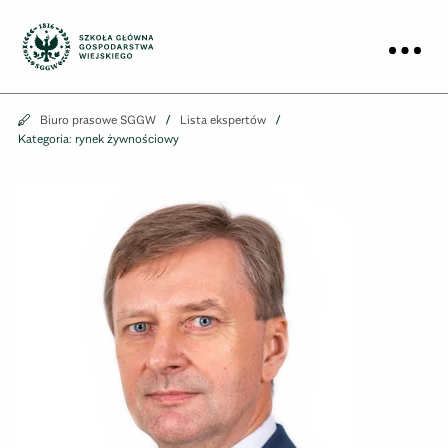
Biuro prasowe
Prz
Biuro prasowe
Biuro prasowe SGGW
Lista ekspertów
Kategoria: rynek żywnościowy