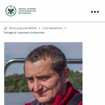
Biuro prasowe
Prz
Biuro prasowe
Biuro prasowe SGGW
Lista ekspertów
Kategoria: inżynieria środowiska