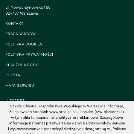
ul. Nowoursynowska 166
02-787 Warszawa
KONTAKT
PRACA W SGGW
POLITYKA COOKIES
POLITYKA PRYWATNOŚCI
KLAUZULA RODO
POCZTA
MAPA SERWISU
INTRANET
Szkoła Główna Gospodarstwa Wiejskiego w Warszawie informuje,
BIP
że na swoich stronach www stosuje pliki cookies (tzw. ciasteczka),
w tym pliki funkcjonalne, analityczne i reklamowe. Szczegółowe
MAPA KAMPUSU
informacje na temat przetwarzania danych użytkowników serwisu
i wykorzystywanych technologii śledzących dostępne są w „Polityce