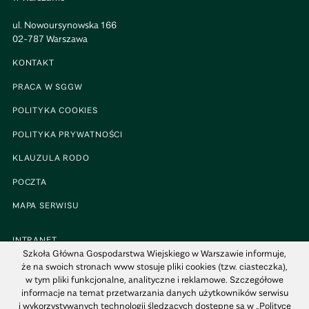
ul. Nowoursynowska 166
02-787 Warszawa
KONTAKT
PRACA W SGGW
POLITYKA COOKIES
POLITYKA PRYWATNOŚCI
KLAUZULA RODO
POCZTA
MAPA SERWISU
INTRANET
Szkoła Główna Gospodarstwa Wiejskiego w Warszawie informuje,
BIP
że na swoich stronach www stosuje pliki cookies (tzw. ciasteczka),
w tym pliki funkcjonalne, analityczne i reklamowe. Szczegółowe
MAPA KAMPUSU
informacje na temat przetwarzania danych użytkowników serwisu
i wykorzystywanych technologii śledzących dostępne są w „Polityce