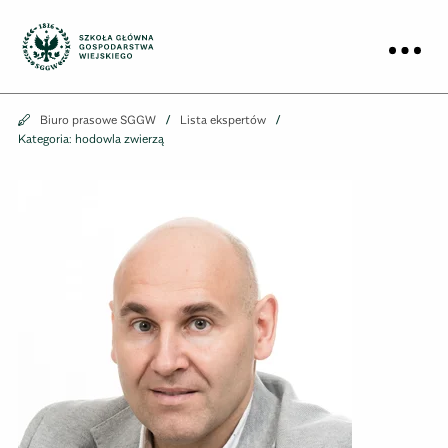
Biuro prasowe
Prz
Biuro prasowe
Biuro prasowe SGGW
Lista ekspertów
Kategoria: hodowla zwierzą