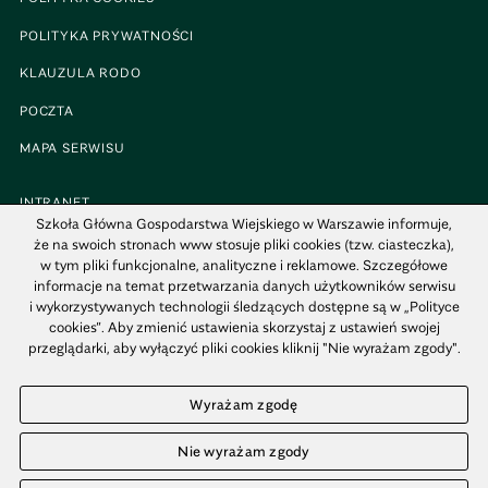
POLITYKA PRYWATNOŚCI
KLAUZULA RODO
POCZTA
MAPA SERWISU
INTRANET
Szkoła Główna Gospodarstwa Wiejskiego w Warszawie informuje,
BIP
że na swoich stronach www stosuje pliki cookies (tzw. ciasteczka),
w tym pliki funkcjonalne, analityczne i reklamowe. Szczegółowe
MAPA KAMPUSU
informacje na temat przetwarzania danych użytkowników serwisu
i wykorzystywanych technologii śledzących dostępne są w „Polityce
cookies”. Aby zmienić ustawienia skorzystaj z ustawień swojej
przeglądarki, aby wyłączyć pliki cookies kliknij "Nie wyrażam zgody".
© 1816–2021 SGGW - WSZYSTKIE PRAWA ZASTRZEŻONE
Wyrażam zgodę
Nie wyrażam zgody