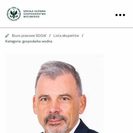
Biuro prasowe
Prz
Biuro prasowe
Biuro prasowe SGGW
Lista ekspertów
Kategoria: gospodarka wodna