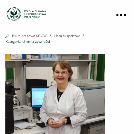
Biuro prasowe
Prz
Biuro prasowe
Biuro prasowe SGGW
Lista ekspertów
Kategoria: chemia żywności