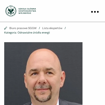
Biuro prasowe
Prz
Biuro prasowe
Biuro prasowe SGGW
Lista ekspertów
Kategoria: Odnawialne źródła energii