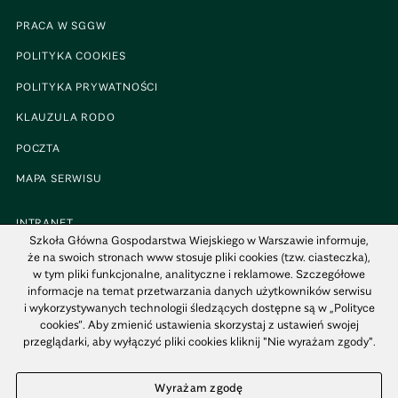
PRACA W SGGW
POLITYKA COOKIES
POLITYKA PRYWATNOŚCI
KLAUZULA RODO
POCZTA
MAPA SERWISU
INTRANET
Szkoła Główna Gospodarstwa Wiejskiego w Warszawie informuje,
BIP
że na swoich stronach www stosuje pliki cookies (tzw. ciasteczka),
w tym pliki funkcjonalne, analityczne i reklamowe. Szczegółowe
MAPA KAMPUSU
informacje na temat przetwarzania danych użytkowników serwisu
i wykorzystywanych technologii śledzących dostępne są w „Polityce
cookies”. Aby zmienić ustawienia skorzystaj z ustawień swojej
przeglądarki, aby wyłączyć pliki cookies kliknij "Nie wyrażam zgody".
© 1816–2021 SGGW - WSZYSTKIE PRAWA ZASTRZEŻONE
Wyrażam zgodę